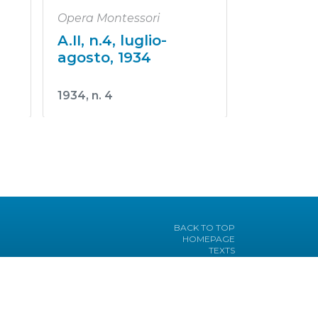
Opera Montessori
A.II, n.4, luglio-
agosto, 1934
1934, n. 4
BACK TO TOP
HOMEPAGE
TEXTS
PICTURES
JOURNALS
HEADWORDS
BIBLIOGRAPHY
PROJECT