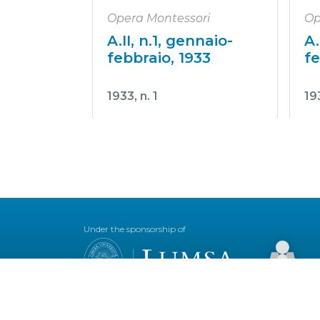
Opera Montessori
Op
A.II, n.1, gennaio-
A.
febbraio, 1933
fe
1933, n. 1
193
Under the sponsorship of