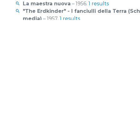
La maestra nuova
– 1956.
1 results
"The Erdkinder" - I fanciulli della Terra (S
media)
– 1957.
1 results
Il disegno
– 1958.
1 results
L'uomo dai due linguaggi
– 1963.
1 results
L'ambiente e il bambino
– 1956.
1 results
La solidarietà umana nel tempo e nello spa
Anime intraviste
– 1961.
1 results
L'analisi
– 1962.
3 results
Maria Montessori: lettera a un montessoria
delle speranze di Maria Montessori affidate 
montessoriani
– 1996.
2 results
La pace e l'educazione
– 1964.
7 results
L'adulto educatore
– 1964.
3 results
La morale sessuale nell'educazione
– 1965.
1
Il compito dell'educazione e la società
– 19
La funzione dell'università
– 1969.
2 results
La formazione dell'uomo nella ricostruzio
La formazione dell'uomo nella ricostruzio