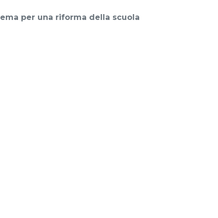
chema per una riforma della scuola
zio
– 1961.
5 results
no. 1947: un documento rivelatore
all'Opera Montessori e a tutti i
 results
67.
1 results
ne mondiale
– 1979.
4 results
ne mondiale
– 1991.
7 results