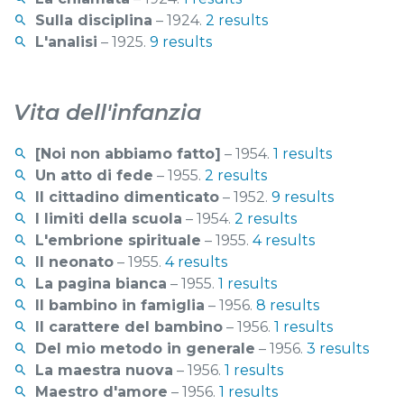
Sulla disciplina
– 1924.
2 results
L'analisi
– 1925.
9 results
Vita dell'infanzia
[Noi non abbiamo fatto]
– 1954.
1 results
Un atto di fede
– 1955.
2 results
Il cittadino dimenticato
– 1952.
9 results
I limiti della scuola
– 1954.
2 results
L'embrione spirituale
– 1955.
4 results
Il neonato
– 1955.
4 results
La pagina bianca
– 1955.
1 results
Il bambino in famiglia
– 1956.
8 results
Il carattere del bambino
– 1956.
1 results
Del mio metodo in generale
– 1956.
3 results
La maestra nuova
– 1956.
1 results
Maestro d'amore
– 1956.
1 results