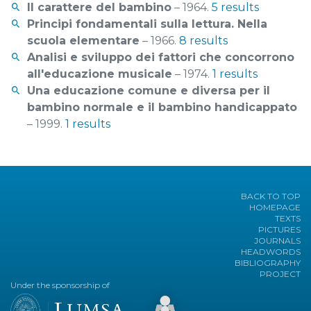
Il carattere del bambino
– 1964.
5 results
Principi fondamentali sulla lettura. Nella
scuola elementare
– 1966.
8 results
Analisi e sviluppo dei fattori che concorrono
all'educazione musicale
– 1974.
1 results
Una educazione comune e diversa per il
bambino normale e il bambino handicappato
– 1999.
1 results
BACK TO TOP
HOMEPAGE
TEXTS
PICTURES
JOURNALS
HEADWORDS
BIBLIOGRAPHY
PROJECT
Under the sponsorship of