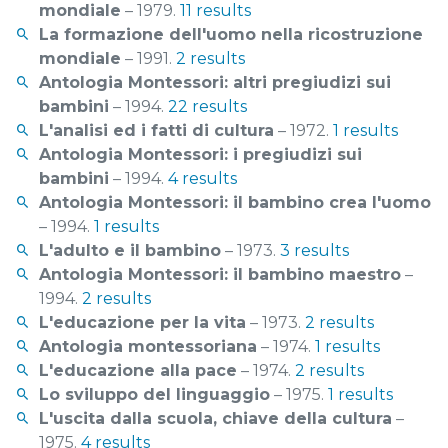
mondiale
– 1979.
11 results
La formazione dell'uomo nella ricostruzione
mondiale
– 1991.
2 results
Antologia Montessori: altri pregiudizi sui
bambini
– 1994.
22 results
L'analisi ed i fatti di cultura
– 1972.
1 results
Antologia Montessori: i pregiudizi sui
bambini
– 1994.
4 results
Antologia Montessori: il bambino crea l'uomo
– 1994.
1 results
L'adulto e il bambino
– 1973.
3 results
Antologia Montessori: il bambino maestro
–
1994.
2 results
L'educazione per la vita
– 1973.
2 results
Antologia montessoriana
– 1974.
1 results
L'educazione alla pace
– 1974.
2 results
Lo sviluppo del linguaggio
– 1975.
1 results
L'uscita dalla scuola, chiave della cultura
–
1975.
4 results