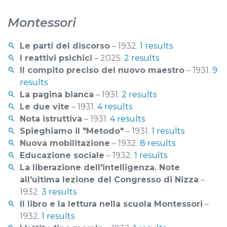
Montessori
Le parti del discorso
– 1932.
1 results
I reattivi psichici
– 2025.
2 results
Il compito preciso del nuovo maestro
– 1931.
9
results
La pagina bianca
– 1931.
2 results
Le due vite
– 1931.
4 results
Nota istruttiva
– 1931.
4 results
Spieghiamo il "Metodo"
– 1931.
1 results
Nuova mobilitazione
– 1932.
8 results
Educazione sociale
– 1932.
1 results
La liberazione dell'intelligenza. Note
all'ultima lezione del Congresso di Nizza
–
1932.
3 results
Il libro e la lettura nella scuola Montessori
–
1932.
1 results